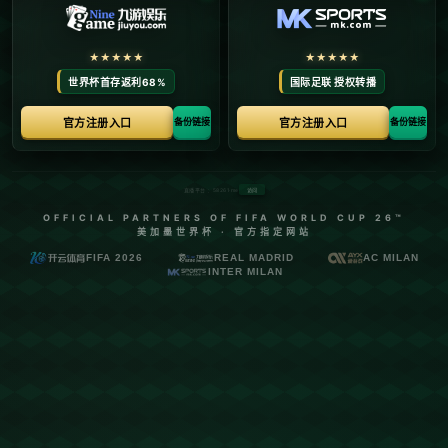
栏目：九球体育
发布时间：2026-05-18
**揭秘国足胜印尼：背后的“剧本型赛事”运作与特殊准备工作**
在竞技体育中，每一场比赛的胜败往往承载着无数人的热情与期待。
而当国足迎战印尼并获得胜利时，前中超翻译宫耸将其称为“典型的
剧本型赛事”。这一评价引发了广泛关注与深入探讨。那么，国足战
胜印尼的背后究竟隐藏了哪些鲜为人知的细节与准备工作？本文将为
您一一解析。
在现代足球比赛中，“剧本型赛事”不仅仅是一种讽刺性的表达，也代