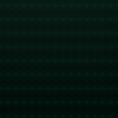
在对抗印尼的比赛中，中国国家队在赛前进行了许多“特殊工作”。这
些工作涵盖多个维度，其中包括：
1. **技术分析**：中国队的技术团队对印尼近期的所有比赛录像进
行了详尽的分析。在打印出的详细报告中，包括了印尼球员的技术特
点、战术打法以及可能的应对策略。
2. **心理准备**：为了帮助球员在比赛中保持最佳状态，心理教练
在训练中融入了一些压力管理和情景模拟的环节，旨在增强球员的心
理抗压能力以及现场应对能力。