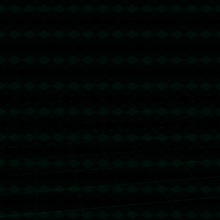
从关乎国足与印尼这场关键比赛的胜利中，我们得到的不仅仅是欢呼
与掌声，还有对**体育竞技背后“剧本型赛事”的深刻理解**。这种理
解将为未来的比赛提供有力的借鉴与参考。
上一篇：自收获首球以来，迪洛伦佐是同期意大利国家队进球最多的后卫
下一篇：知名披萨品牌在梦剧场外广告：招人，不招滕哈赫