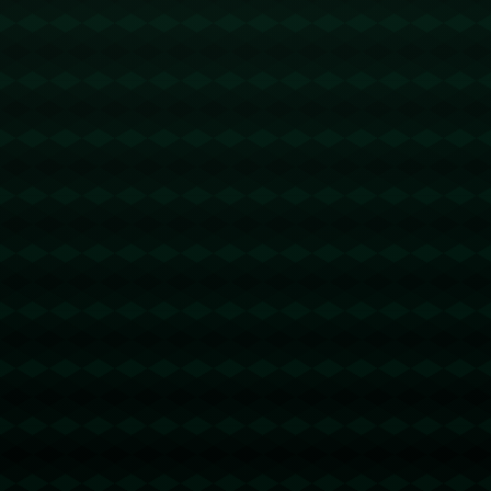
### **案例分析：勇士的协作与热火的单核硬撑**
通过这场比赛，不难发现篮球是一项讲求团队协作的运动，而强大的
个人表现只是锦上添花。以勇士的协作能力为例，库里虽是全场得分
王，但格林的组织传导、维金斯的关键篮板以及板凳球员的及时支持
才是胜利的核心因素。
反观热火队，巴特勒的三双数据固然亮眼，但其他球员的贡献显然不
能匹配勇士的整体阵容深度。比如，此役阿德巴约在进攻端表现低
迷，仅贡献12分，而射手团的三分命中率不足30%，直接拖累了团队
的进攻。从某种程度上，巴特勒的表现更像“孤军奋战”，无代表性打
法以及组织系统弱化了他的作用。