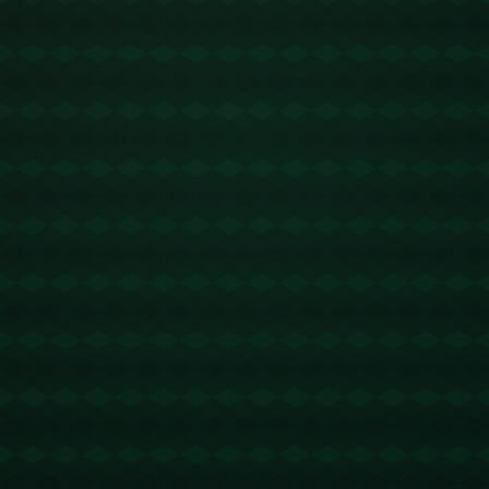
世界杯亚洲区外围赛对于任何一支国家队都是一次严峻挑战，而**中
国国家队**近年来都在努力实现突破。面对历来发展迅猛的**澳大利
亚队**，国足的表现虽有亮点，但整体仍显不足。比赛是在一个紧张
激烈的氛围中进行的，澳大利亚凭借其出色的技术与战术配合，始终
控制住了场上的节奏。尽管如此，中国队并非毫无机会，在多次进攻
中虽然未能成功入球，但展现了新的潜力。
**比赛分析：** 本次比赛的失利，首先得归因于国足在战术执行中
的不完善。面对澳大利亚快速的反击和强大的身体对抗，中国队的防
线在关键时刻几次出现漏洞，给对手提供了破门的机会。以往的比赛
中，国足经常依赖的中场组织在此役中未能很好地串联起队伍的攻防
转换，使得球员们在场上陷入了各自为战的境地。
同时，**中国主场**在这场比赛中未能充分利用主场优势。虽然主场
观众的支持为国足提供了一定的士气提升，但实际比赛进程中，球员
们似乎在心理调节和临场应变上还显不足，尤其是在对方强烈的压迫
式打法下，失误频频。