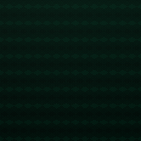
**教练策略：** 近些年，中国队在国际赛事中一直在寻找新的策略
与打法。然而在本场对阵澳大利亚的比赛中，一些临场调度上仍显出
经验不足。比如，当对手频繁施压时，球队在调动替补球员以达成换
人调整上显得犹豫，这使得体能逐渐下降的主力阵容未能有效抵御对
手的持续进攻。