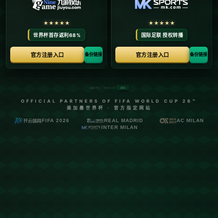
在中国浙江省的小城义乌，这里有一个充满活力的现代市集，被誉为
“小商品之都”。在这个熙熙攘攘的市场中，一个来自**吉尔吉斯斯坦
**的年轻女孩用九年的时间走出了一条独具特色的创业之路，将小小
的生意发展成为一座美丽的花园，彰显了她的毅力与智慧。
**初入义乌：从零开始的挑战**
每个创业故事都有一个不同寻常的开始。对于这位吉尔吉斯斯坦女孩
来说，初来义乌意味着语言的障碍、文化的差异以及适应新市场的挑
战。萌生了在义乌创业的想法后，她积极融入当地社区，努力学习汉
语，以期尽快打破沟通障碍。*义乌以其庞大的市场和丰富的资源吸
引了来自世界各地的商人，而她敏锐地意识到这些资源正是她实现梦
想的基石。*