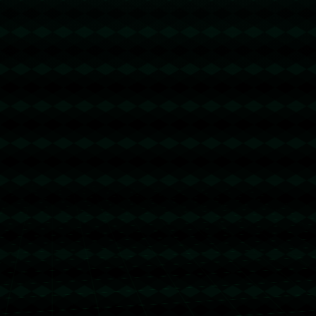
**一路生花：梦想终成现实**
经过九年的努力，她的店铺不再只是单纯的小商品店，而是变成了一
个集文化、艺术与时尚于一体的品牌。她还在创业过程中结识了许多
志同道合的伙伴，共同推动了品牌在国际市场的扩展。*如今，这位
吉尔吉斯斯坦女孩不仅在义乌站稳了脚跟，还将自己的成功经验带回
了家乡，启发了更多女性走上创业之路。*
**案例分析：成功的背后**
正如这位勇敢的女孩所展示的，成功并非不可企及。尽管义乌这样的
国际市场竞争激烈，但通过正确的策略和坚定的信念，她实现了创业
梦。此外，她的创业故事也为其他怀揣梦想的人提供了宝贵的经验。
_市场敏锐度、创新能力以及不惧失败的精神_是成功的关键所在。
在义乌这片充满机遇的土壤上，这位吉尔吉斯斯坦女孩用九年的时间
书写了一段令人钦佩的创业传奇，令人感叹，激励不已。