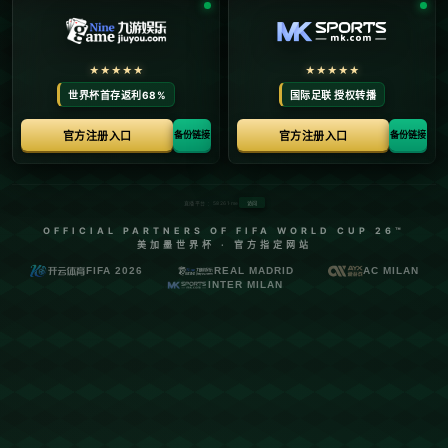
栏目：九球体育
发布时间：2026-05-18
# **世體報道：巴黎向姆巴佩報價5000萬歐年薪，或成世界第一高薪
**
足球界从来不缺令人瞩目的天价合同，但最近巴黎圣日耳曼（PSG）