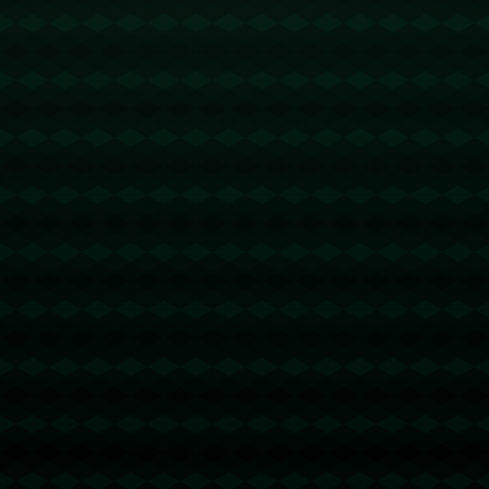
频频，失分高达110+。尤其是**本场比赛的第三节，他们竟让对手
打出了一波25:7的冲击波**，一度陷入“崩盘”。
### **快船旧将成为唯一亮点，单节20分成遮羞布**
尽管集体状态低迷，这场比赛中还是有一个人值得称道，那就是球队
的重要轮换球员，同时也是昔日快船的旧将。他在这场比赛中扛下了
球队进攻端的重任，**第三节砍下惊人的20分**，几乎凭一己之力撑
起了球队的颜面。比赛中可以看到，他在中距离急停跳投、突破杀入
禁区以及外线三分上展现了全面的得分技巧。尤其是在对手拉开分差
时，他多次用关键进球稳住局势，为球队保留了微弱的扳回希望。
然而，篮球毕竟是五个人的运动。无论这位旧将表现得多么出色，他
却孤立无援。**主力球星状态低迷、替补席贡献惨淡，让他的20分变
成了一块孤立的遮羞布**。让人不禁惋惜，如果其他球员能稍稍展现
出应有的竞争力，或许比赛的结果会截然不同。
### **数据对比揭示危机，问题根源在哪里？**