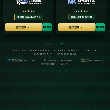
栏目：九球体育
发布时间：2026-05-18
**21分爆冷惨败！东部豪强4连败迷失，快船旧将单节20分成遮羞布
**
在刚刚结束的一场NBA常规赛中，东部豪强**迎来了一场让人难以
置信的惨败**。全场比赛，他们以21分的巨大分差爆冷输给排名低于
自己的对手，而这已经是球队连续第四场失利。在这场令人扼腕的比
赛中，曾效力于快船的旧将挺身而出，用**单节20分的惊艳表现成为
全队唯一的亮点**，然而他的努力仍难掩球队整体的低迷状态。这究
竟是短暂的低谷，还是深层问题的显现？