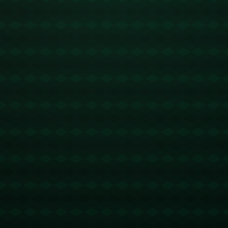
### **东部豪强陷入低迷，4连败令人担忧**
这支东部豪强原本在本赛季初期表现强劲，一度被外界视为总冠军的
有力竞争者。然而近期状态急转直下，接连输给战绩排名靠后的球
队，不仅士气受挫，也让外界对他们的争冠前景产生了巨大的疑问。
这场失利尤为刺眼。对手在实力上并不具备压倒性优势，但他们用更
加坚韧的斗志和执行力打得这支豪强**完全失去了方向**。让人不禁
反思，是客场的连续作战导致了疲惫，还是体系运转本身出现了问
题？
球队目前在攻防两端均面临严峻挑战。数据显示，在最近4场比赛
中，这支豪强场均得分相比胜利时期下降了近12分，而防守端则失误