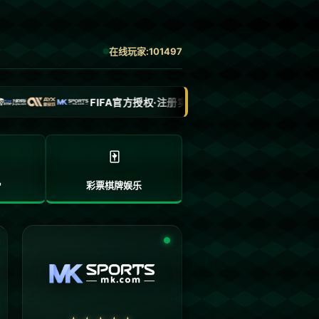
公司简介
产品中心
新闻中心
联系我们