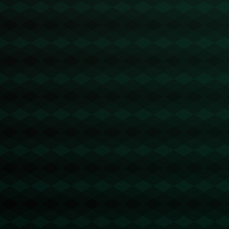
琼斯：
**琼斯：CBA外援被裁后，当年不能签其他球队的规则应该
在竞争激烈的CBA联赛中，外援球员因各种原因被球队裁掉
就这一问题发表了他的看法，认为应适时调整这一政策。这
**主题**：探索为何CBA外援被裁后不能在同一赛季签约