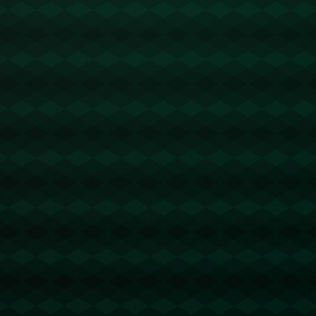
CBA外援被裁后，当年不能签其他球队的规则应该
栏目：九球体育
发布时间：2026-05-18
改一改**
的情况并不少见。然而，当前的规则限制这些被裁的球员在同一个赛季中签
一观点引发了广泛讨论，也让我们重视这些规则对联赛和球员发展的影响
其他球队的规则应被重新评估。