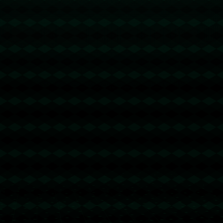
从目前各方数据和两队状态来看，本场比赛尤文图斯有较大的胜面。
一方面，尤文坐拥主场优势，同时拥有更高的整体实力，足以掌控比
赛节奏。然而，由于维罗纳的防守韧性和尤文自身进攻细节不足，这
场比赛大概率会以“小胜”告终，比分或许是在1-0、2-1之间摇摆。
对于双方球迷而言，这场比赛值得关注的不只是比分，还有双方围绕
战术调整所展开的角力。无论最终结果如何，我们都可以期待一场充