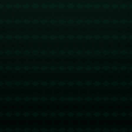
**如果维罗纳本场比赛采取同样策略，尤文可能会再次陷入破局难
题。**
### **维罗纳近况：防守有韧性，反击是亮点**
维罗纳作为意甲中下游球队，本赛季的主要任务依然是保级。但是，
别小看这支球队的战斗力，*其防守体系较为稳固*，防线球员卡萨莱
以及门将蒙蒂波都有不俗的表现。特别是在对阵强队时，维罗纳的
“退守反击”打法屡次奏效，让对手颇为头疼。例如，在本赛季面对
AC米兰的一场比赛中，维罗纳尽管最后以0-1告负，但全场仅让米兰
完成5次关键射门，可见其防守韧性。
另一方面，维罗纳球员在反击中的表现也值得一提。中场核心杜尔德
维奇和锋线球员恩戈伊展现了不俗的连线能力，他们的快速推进能够
制造威胁。尤文本场比赛如果稍有松懈，很可能会被对手利用防守漏
洞偷袭得手。
### **预测与看点：稳胜或难大胜**