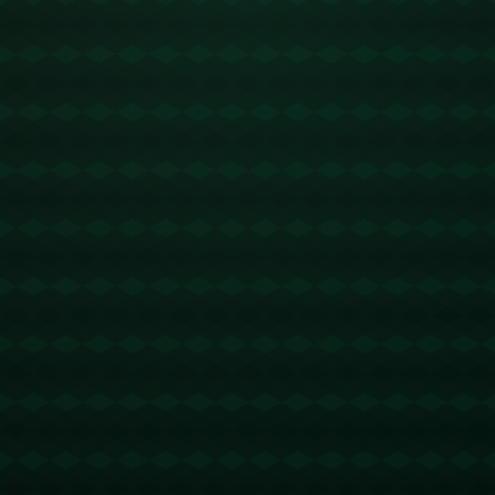
攻势。
这些数据表明，尤文图斯在这类比赛中倾向于**“以稳为主，控制比
赛节奏”**。从这一视角分析，本场比赛或许也将延续这一趋势，*尤
文依靠地面传导和核心球员的个人能力打破僵局，而不像一些球队采
用大开大合的对攻战术。*
### **尤文状态解析：进攻效率待提高**
本赛季，尤文图斯的表现经历了起伏，但从目前排名来看，他们依旧
是意甲争冠集团的一员。然而，有一个现象值得关注，那就是尤文的
**进攻火力略显不足**。截至目前，球队场均进球数仅在1.5球左
右，这与那不勒斯、国际米兰等攻击快速多点开花的球队存在差距。
尤文更加注重推进的稳健性，在前场往往依赖弗拉霍维奇和基耶萨等
主力球员的个人能力。
以一场经典例子分析，本赛季尤文与博洛尼亚的比赛便是一个缩影
——90分钟内尤文掌控了接近60%的控球率，但最终却仅凭借一粒点
球拿下比赛。这充分暴露了球队在面对密集防守阵型时的效率问题。