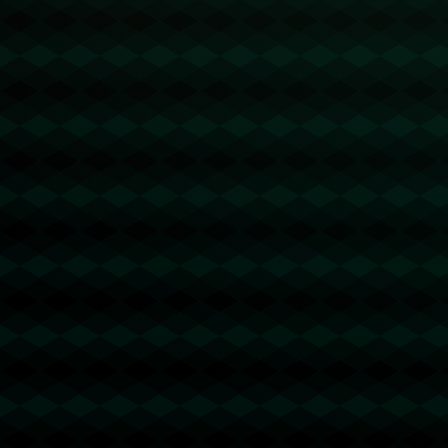
除了防守端，**进攻也是利物浦急需改进的层面之一**
利物浦在把握绝佳得分机会时，命中率有待提升。范迪克也
为了进一步探讨利物浦的改进空间，我们可以参考他们早期的
依赖于单个球员的天赋，还通过不断调整和适应比赛需要来
范迪克的言论无疑传递了一种积极向上的信息，这不仅反映
迪克和众多球员的共同努力下，球队有望在本赛季实现更为