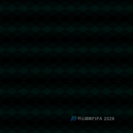
上一篇：消息人士透露舒马赫近况：已近乎植物人，丧失语言
下一篇：娱乐圈“扫地僧”：你看不见她，但江湖全是她的传说
Copy