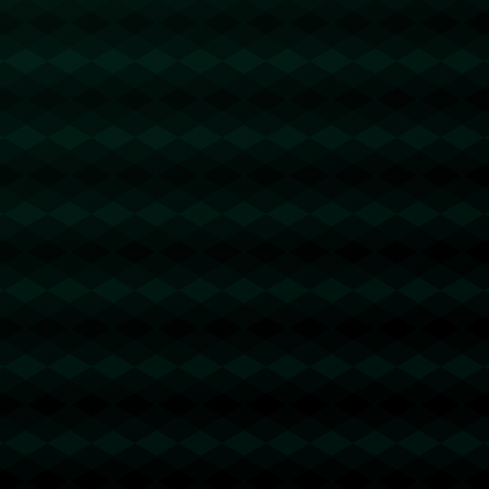
关键时刻把握战机的能力还可提高。通过数据分析可以看出，
术执行**跃居巅峰，最终夺得英超冠军。这样的辉煌成就不仅
要性。
。由此可见，虽然利物浦目前还没有达到最佳状态，但在范