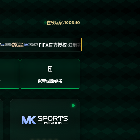
公司简介
产品中心
新闻中心
联系我们