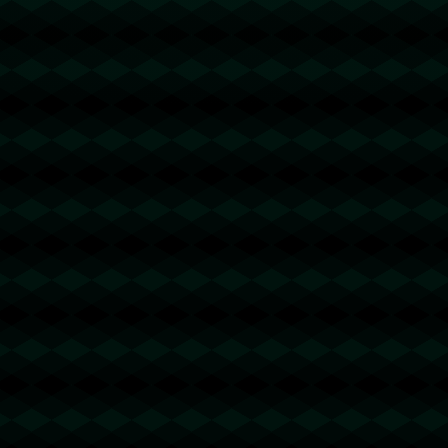
中，他也经常面对高强度防守与边缘化碰撞的局面。尤其是哈登以控球和
曾在一次与勒布朗·詹姆斯的交锋中，直接使用手肘试图卡住詹姆斯的突
**膝盖顶撞事件**更让多尔特的防守方式再次成为焦点。
多尔特作为防守型球员，自然肩负着压力和使命，如何在规则范围内展现
赛，也彰显了顶尖运动员的坚韧和才智，这正是他职业生涯成功的重要原
意动作都是值得反思的瞬间。篮球的魅力不仅在于**超强对抗**，更在