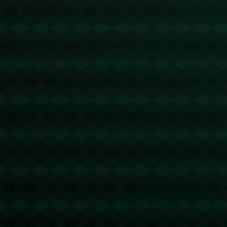
地摔倒在地板上*。这次**膝盖顶撞动作**引发了观众与
虽然多尔特在比赛中并未被判故意犯规，但他过去球风凶猛
或不守规矩的比赛行为”，这对提升球队风格和口碑可能弊
---
### **哈登痛苦倒地，短暂休息后再战**
哈登此次大腿受伤虽然没有造成严重后果，但现场的画面仍
查，幸运的是伤势没有对比赛产生实质影响。