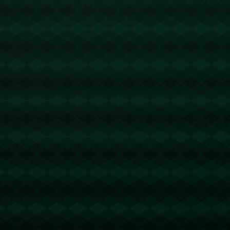
评论员的大量讨论，许多人直指多尔特的动作有些“脏”，甚至被怀疑是恶意
、动作饱受争议的黑历史，让此次冲突格外瞩目。篮球评论员在赛后分析
大于利。
让人倍感揪心。他倒地后表情痛苦，双手捂住受撞击的部位，迟迟未能起