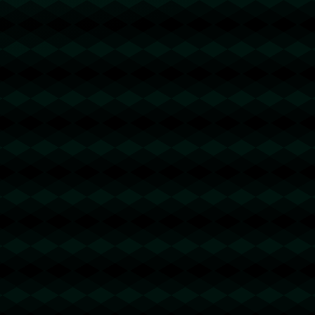
突破技术见长，这样的球风需要频繁穿插禁区并主动面对防
破路线，但却引发了场上一阵混乱。类似行为频现，导致舆
侵略性是他个人以及整个防守策略必须关注的核心问题。对于
因之一。
于如何通过干净利落的技术与团队协作取胜。希望未来比赛更