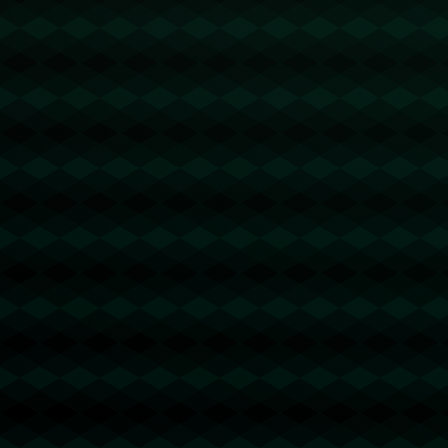
在短暂休息后，哈登调整状态、重新登场，展现了他**顽强