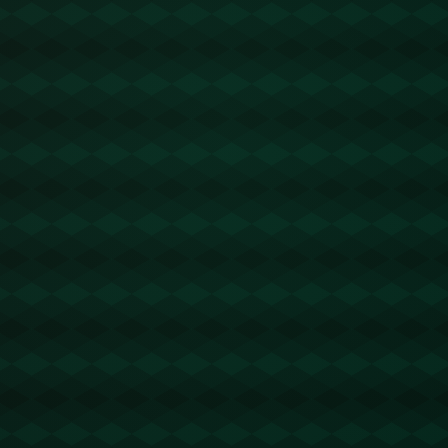
，膝盖顶哈登大腿险受伤！哈登大腿被顶痛苦倒地
栏目：九球体育
发布时间：2026-05-18
掀高潮**
手路因茨·多尔特膝盖顶撞大腿，他一度痛苦倒地。这一幕不仅让球迷揪心
其作风的质疑。
幕。当哈登持球试图突破时，他与防守球员多尔特发生身体碰撞。*多尔