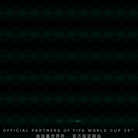
系密不可分。不论是训练营的专业指导，还是俱乐部给予的充分信任，这
“希望之星”给球队带来了不可估量的成长空间和未来竞争力。
，是当前足球发展中一个不容忽视的趋势。他们的成功故事不仅激励了无数
 熱蘇斯進球被吹越位在先.
侠两将闯入前三.