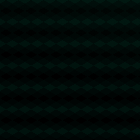
专家分析认为，*梅努*的加入将给予英格兰队新的活力和
角，正是英格兰在不断追求年轻化和多样化进攻体系的一个
**案例分析：年轻球员如何快速成长为明星**
在分析*霍伊倫*和*梅努*的成长轨迹时，可以将他们与之
秀的表现巩固了自己的地位。