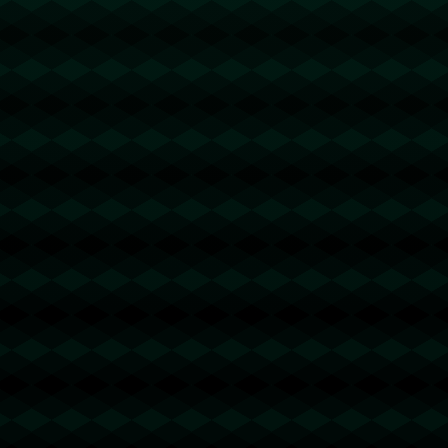
进攻选择。他在场上能胜任多种位置，尤其是在中场和攻击线的衔接上，
缩影。
前成功的年轻球员进行对比。例如，*基利安·姆巴佩*和*厄德高*都是在