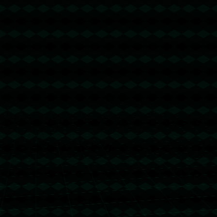
裁判在比賽中的角色至關重要，他們需要在瞬息萬變的賽場上做出正
確的決定。裁判的判罰直接影響著比賽的結果，然而他們也常常承受
巨大的壓力。因此，對於裁判的培訓和評估機制至關重要，以確保裁
判能夠**公平**地履行職責。
總之，**卡納萊斯抨擊主裁判拉奧斯**一事不僅關乎個人得失，更提
醒我們足球世界中爭議判罰與言論自由如何在**道德前線**上進退平
衡。在公正與自由之間，或許我們應該給予球員與裁判更多的理解和
支持。