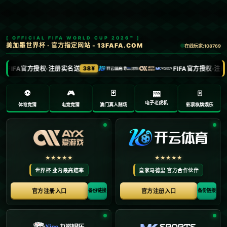
欧联杯波尔图VS罗马预测分析：波尔图多名老伤员
继续作壁上观！.