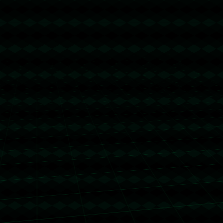
综上所述，伤兵满营的波尔图要在主场抵挡来势汹汹的罗马，并非易
事。尽管足球赛场一切皆有可能，但从现状分析，罗马客场取得佳绩
的机会更大。波尔图需倚仗主场之利和球员的不懈努力来争取胜利。
**球迷们**期待的，或许正是一场充满悬念与变数的对决。
上一篇：女子10米台“神仙打架”：这回陈芋汐赢了全红婵.
下一篇：欧塞尔俱乐部主席周云杰到访大连英博 与毛伟杰、朱鹏宇等合影.
电话：028-6581130 地址：湖南省湘西土家族苗族自治州凤凰县麻冲乡
Copyright 2024
篮球直播_高清篮球在线观看无插件直播-9球体育吧
All