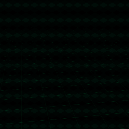
说，教练可能会选择在比赛中以更加保守的战术来弥补韦加的缺席。
此外，球队内部可能会临时调整球员的位置，以填补他留下的空缺。
**球迷的支持至关重要**
在此期间，尤文图斯的球迷可以通过社交媒体和其他渠道对韦加表达
支持和鼓励。球迷的**支持和正能量**可能成为球员康复的重要动力
之一，一个球员在心理上的恢复，有时比身体的恢复更为重要。
对于韦加和尤文图斯来说，这是一个不小的挑战。但正如所有的困难
一样，只要以科学的方法和坚定的信心面对，这段时间终将过去，韦
加也必将在不久的将来，以更加坚强的姿态重返绿茵场。
上一篇：真让冠😅那不勒斯4轮0胜丢9分，国米5轮仅2胜仍登顶&下轮天王山.
下一篇：英超｜曼聯反勝曼城末段「魔性」再現？ 施華：我們踢得像U15.
电话：028-6581130 地址：湖南省湘西土家族苗族自治州凤凰县麻冲乡