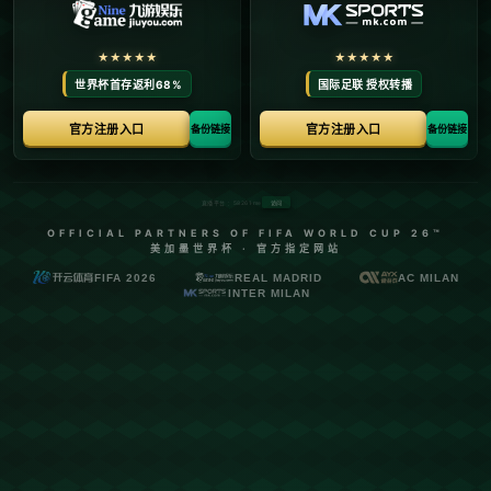
栏目：九球体育
发布时间：2026-05-18
在意甲联赛这个竞争激烈的舞台上，任何意想不到的结果都可能重塑
联赛格局。本赛季，不少球迷都把目光聚焦在那不勒斯和国际米兰这
两支球队身上。两队在最近的表现可谓是天壤之别——“真让冠”的声
音此起彼伏，那不勒斯连续四轮未尝胜绩，丢失了9个积分，而国际
米兰尽管仅在五轮比赛中取得两场胜利，却依然登上了积分榜的顶
端。**下轮比赛将是两队的天王山之战，到底鹿死谁手，值得拭目以
待。**
**国米成功登顶：稳中求胜**
在具体分析两队的表现之前，先让我们来看看国际米兰这边。虽然说
国际米兰在最近几场比赛中胜率并不高，但他们凭借着较好的总积分
积累和对手接连失误的机会，成功登上了榜首。**“稳中求胜”无疑是
描述国际米兰此阶段表现的最佳词汇。**即便在一些比赛中表现不
佳，他们依然能够在关键时刻保持不败，确保积分不断增加。国际米