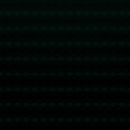
**总结来看，虽然那不勒斯和国际米兰在前几场比赛中的表现差异较
大，但足球的魅力就在于其不可预测性和竞争的激烈性。**有时一个
赛季的成败就取决于那么几次关键对决中的表现。随着赛季的深入，
谁能够笑到最后，无疑要看他们能否在“天王山”中笑傲群雄。让我们
期待这场比赛的到来，相信不论结果如何，它都会为球迷带来一场视
觉与心灵的盛宴。