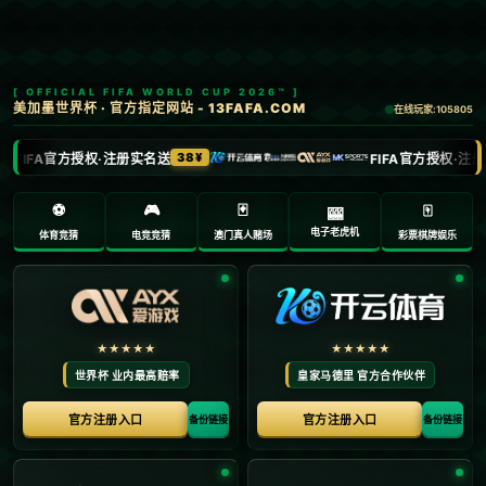
真让冠😅那不勒斯4轮0胜丢9分，国米5轮仅2胜仍
登顶&下轮天王山.