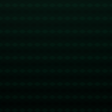
**因凡蒂诺的全球足球发展愿景**
因凡蒂诺的声明不仅象征着赛事盈利模式的创新，更是他作为FIFA
主席推动全球足球发展的战略步骤之一。足球作为世界第一运动，因
凡蒂诺深知其巨大的影响力，尤其是对经济欠发达地区的贡献。此政
策旨在**扩大足球在全球的普及与影响力**，从而推动各个地区俱乐
部的可持续发展。
对于广大足球爱好者而言，这不仅是一个行业政策的改变，也是一个
全球参与的平台。因凡蒂诺通过承诺将世俱杯收益用于俱乐部发展，
传递出一个强烈的信息：FIFA致力于构建一个更公平、更多元化的
足球世界，让每一个俱乐部都有机会获得资源，从而进一步推动全球
足球事业的繁荣昌盛。