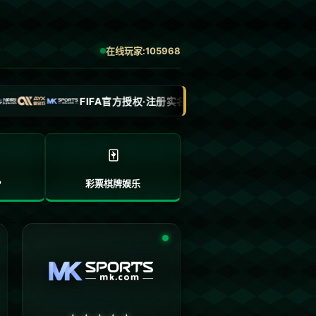
公司简介
产品中心
新闻中心
联系我们