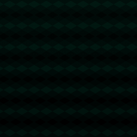
技巧和身高优势，让杜兰特在关键比赛中具备信任度，他的加盟也极大强化
我的目标是为球队提供解决问题的办法，不只是得分。”这种成熟的发声
勇士王朝的建立过程中，库里多次证明自己不仅是个神射手，更是能带动团
继续颠覆传统篮球的面貌，书写属于自己的传奇。**
点，并尝试开发新的进攻方式。他不仅强化突破小打大，还在防守端寻求