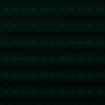
终未熄灭对胜利的渴望。这一次，他的目标很明确：**带领