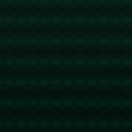
术扎根联盟。今年休赛期，杜兰特经历了转会风波，最终留守太阳，与布
逐，更是对团队冠军梦想的坚定信念。**