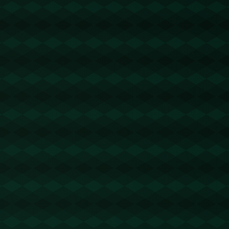
挑战声.
，库里发出挑战声”正成为球迷关注的焦点。这三位超级巨星
寻他们推动NBA格局的潜在力量。