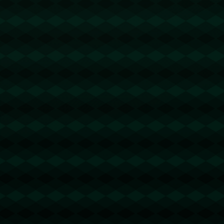
色，但无论是雷霆时期的孤胆英雄，还是勇士时期的攻防核心，杜兰特始