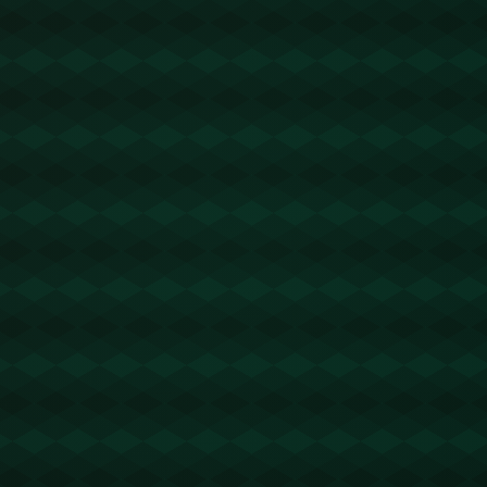
联盟中的地位似乎有所动摇。从火箭到篮网，继而到76人，哈登的表现难
织能力与决断力，助攻率显著提升。*无论是通过场上的犀利突破，还是
上赛季哈登场均助攻排名联盟第二，这一趋势或将在新赛季进一步深化。